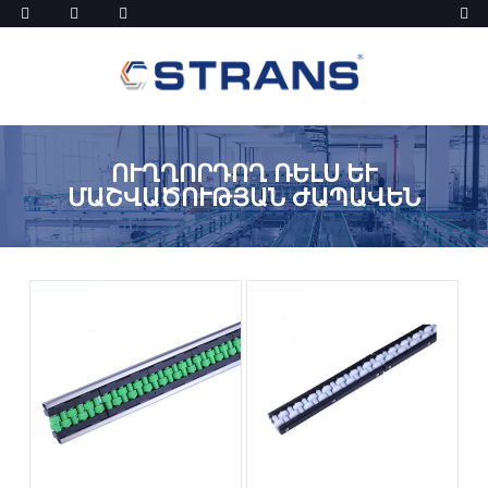
ՈՒՂՂՈՐԴՈՂ ՌԵԼՍ ԵՒ Մ
ԱՇՎԱԾՈՒԹՅԱՆ ԺԱՊԱՎԵՆ