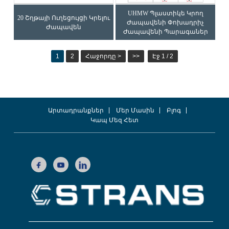
UHMW Պլաստիկե Կրող
20 Շղթայի Ուղեցույցի Կրելու
Ժապավենի Փոխադրիչ
Ժապավեն
Ժապավենի Պարագաներ
1
2
Հաջորդը >
>>
Էջ 1 / 2
Արտադրանքներ
Մեր Մասին
Բլոգ
Կապ Մեզ Հետ