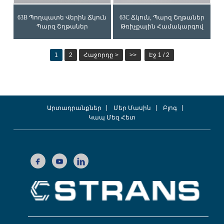
63B Պողպատե Վերին Ճկուն
63C Ճկուն, Պարզ Շղթաներ
Պարզ Շղթաներ
Թռիչքային Համակարգով
1
2
Հաջորդը >
>>
Էջ 1 / 2
Արտադրանքներ
Մեր Մասին
Բլոգ
Կապ Մեզ Հետ