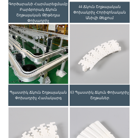
Գործարանի Հարմարեցմամբ
44 Ճկուն Շղթայական
Բարձրորակ Ճկուն
Փոխակրիչ Հորիզոնական
Շղթայական Թիթեղյա
Անիվի Թեքում
Փոխադրիչ
Պլաստիկ Ճկուն Շղթայական
63 Պլաստիկ Ճկուն Փոխադրիչ
Փոխադրիչ Համակարգ
Շղթաներ