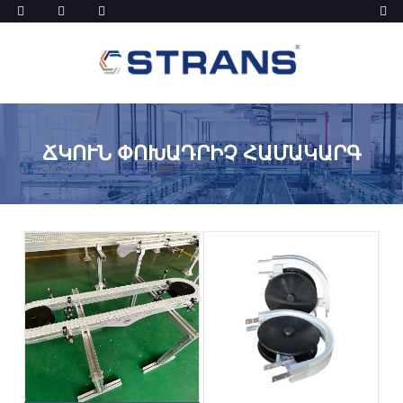
ՃԿՈՒՆ ՓՈԽԱԴՐԻՉ ՀԱՄԱԿԱՐԳ