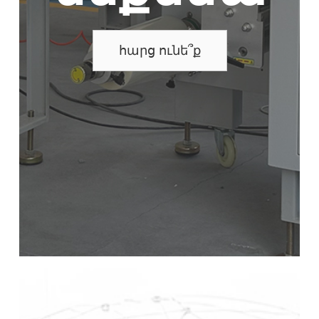
հարց ունե՞ք