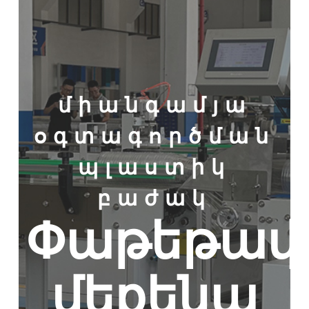
միանգամյա
օգտագործման
պլաստիկ
բաժակ
Փաթեթավո
մեքենա