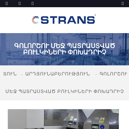
ԳՈԼՈՐՇՈՒ ՄԵՋ ՊԱՏՐԱՍՏՎԱԾ
ԲՈՒԼԿԻՆԵՐԻ ՓՈԽԱԴՐԻՉ
ՏՈՒՆ
ԱՐԴՅՈՒՆԱԲԵՐՈՒԹՅՈՒՆ
ԳՈԼՈՐՇՈՒ
ՄԵՋ ՊԱՏՐԱՍՏՎԱԾ ԲՈՒԼԿԻՆԵՐԻ ՓՈԽԱԴՐԻՉ