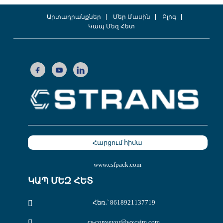
Արտադրանքներ
Մեր Մասին
Բլոգ
Կապ Մեզ Հետ
Հարցում հիմա
www.csfpack.com
ԿԱՊ ՄԵԶ ՀԵՏ
Հեռ․՝ 8618921137719
cs-conveyor@wxcsjm.com