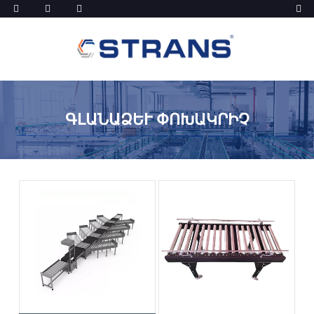
ԳԼԱՆԱՁԵՒ ՓՈԽԱԿՐԻՉ