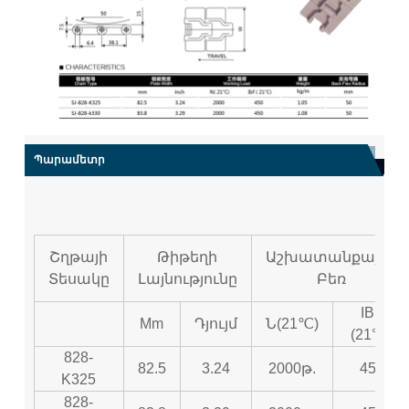
Պարամետր
Շղթայի
Թիթեղի
Աշխատանքային
Տեսակը
Լայնությունը
Բեռ
IBF
Mm
Դյույմ
Ն(21℃)
(21°C)
828-
82.5
3.24
2000թ.
450
K325
828-