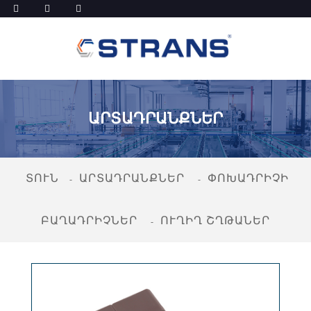
ԱՐՏԱԴՐԱՆՔՆԵՐ
ՏՈՒՆ
ԱՐՏԱԴՐԱՆՔՆԵՐ
ՓՈԽԱԴՐԻՉԻ
ԲԱՂԱԴՐԻՉՆԵՐ
ՈՒՂԻՂ ՇՂԹԱՆԵՐ