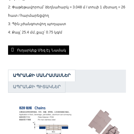
2: Փաթեթավորում՝ ձեղնահարկ = 3.048 մ / տուփ 1 մետաղ = 26
հատ / հարմարեցվող
3: Պին չժանգոտվող պողպատ
4: Քայլ՝ 25.4 մմ, քաշ՝ 0.75 կգ/մ
Ուղարկեք Մեզ Էլ. Նամակ
ԱՊՐԱՆՔԻ ՄԱՆՐԱՄԱՍՆԵՐ
ԱՊՐԱՆՔԻ ՊԻՏԱԿՆԵՐ