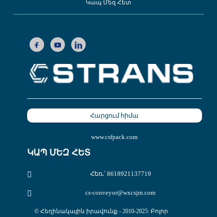
Կապ Մեզ Հետ
Հարցում հիմա
www.csfpack.com
ԿԱՊ ՄԵԶ ՀԵՏ
Հեռ․՝ 8618921137719
cs-conveyor@wxcsjm.com
© Հեղինակային իրավունք - 2010-2025: Բոլոր