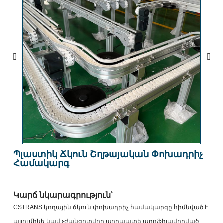
Պլաստիկ Ճկուն Շղթայական Փոխադրիչ
Համակարգ
Կարճ նկարագրություն՝
CSTRANS կողային ճկուն փոխադրիչ համակարգը հիմնված է
ալյումինե կամ չժանգոտվող պողպատե պրոֆիլավորված