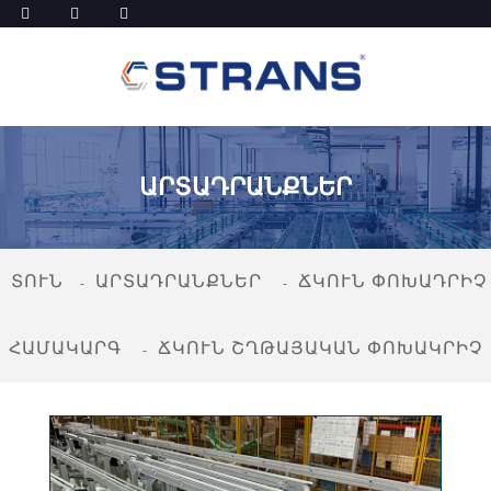
ԱՐՏԱԴՐԱՆՔՆԵՐ
ՏՈՒՆ
ԱՐՏԱԴՐԱՆՔՆԵՐ
ՃԿՈՒՆ ՓՈԽԱԴՐԻՉ
ՀԱՄԱԿԱՐԳ
ՃԿՈՒՆ ՇՂԹԱՅԱԿԱՆ ՓՈԽԱԿՐԻՉ