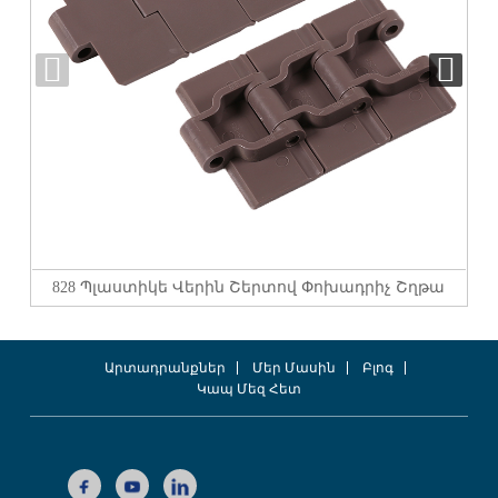
828 Պլաստիկե Վերին Շերտով Փոխադրիչ Շղթա
Արտադրանքներ
Մեր Մասին
Բլոգ
Կապ Մեզ Հետ