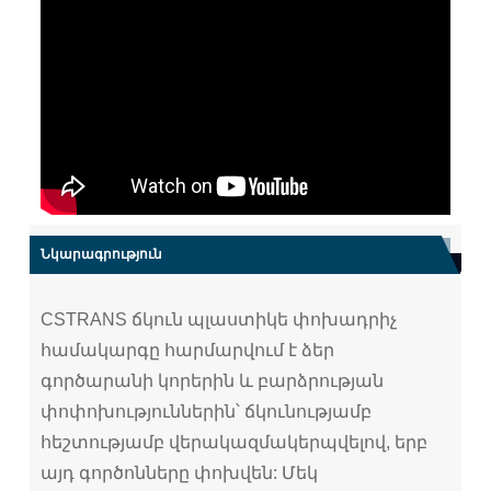
Նկարագրություն
CSTRANS ճկուն պլաստիկե փոխադրիչ
համակարգը հարմարվում է ձեր
գործարանի կորերին և բարձրության
փոփոխություններին՝ ճկունությամբ
հեշտությամբ վերակազմակերպվելով, երբ
այդ գործոնները փոխվեն: Մեկ