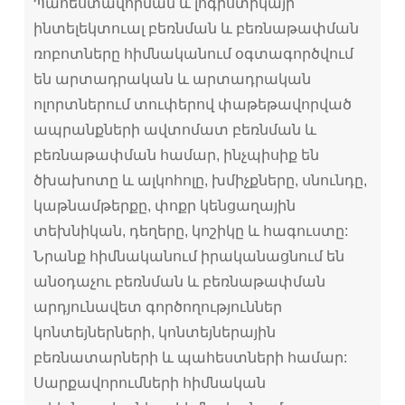
Պահեստավորման և լոգիստիկայի
ինտելեկտուալ բեռնման և բեռնաթափման
ռոբոտները հիմնականում օգտագործվում
են արտադրական և արտադրական
ոլորտներում տուփերով փաթեթավորված
ապրանքների ավտոմատ բեռնման և
բեռնաթափման համար, ինչպիսիք են
ծխախոտը և ալկոհոլը, խմիչքները, սնունդը,
կաթնամթերքը, փոքր կենցաղային
տեխնիկան, դեղերը, կոշիկը և հագուստը:
Նրանք հիմնականում իրականացնում են
անօդաչու բեռնման և բեռնաթափման
արդյունավետ գործողություններ
կոնտեյներների, կոնտեյներային
բեռնատարների և պահեստների համար:
Սարքավորումների հիմնական