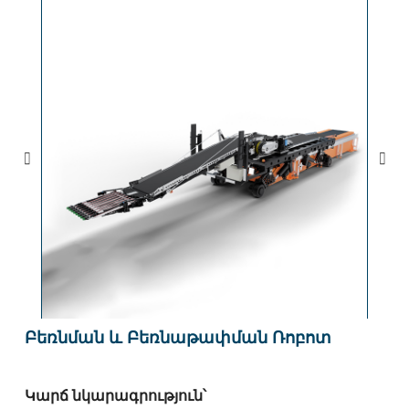
Բեռնման ԵՒ Բեռնաթափման Ռոբոտ
Կարճ նկարագրություն՝