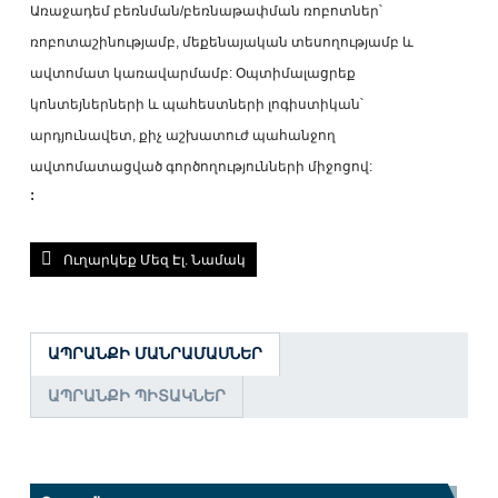
Առաջադեմ բեռնման/բեռնաթափման ռոբոտներ՝
ռոբոտաշինությամբ, մեքենայական տեսողությամբ և
ավտոմատ կառավարմամբ: Օպտիմալացրեք
կոնտեյներների և պահեստների լոգիստիկան՝
արդյունավետ, քիչ աշխատուժ պահանջող
ավտոմատացված գործողությունների միջոցով:
:
Ուղարկեք Մեզ Էլ. Նամակ
ԱՊՐԱՆՔԻ ՄԱՆՐԱՄԱՍՆԵՐ
ԱՊՐԱՆՔԻ ՊԻՏԱԿՆԵՐ