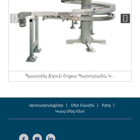
Պլաստիկ Ճկուն Շղթա Պարուրաձև Կ...
Արտադրանքներ
Մեր Մասին
Բլոգ
Կապ Մեզ Հետ