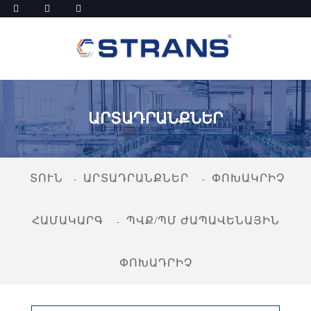
ԱՐՏԱԴՐԱՆՔՆԵՐ
ՏՈՒՆ
ԱՐՏԱԴՐԱՆՔՆԵՐ
ՓՈԽԱԿՐԻՉ
ՀԱՄԱԿԱՐԳ
ՊՎՔ/ՊՄ ԺԱՊԱՎԵՆԱՅԻՆ
ՓՈԽԱԴՐԻՉ